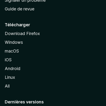
Signaler un problème
c
Guide de revue
c
u
e
Télécharger
i
Download Firefox
l
Windows
d
e
macOS
M
iOS
o
z
Android
i
Linux
l
All
l
a
Dernières versions