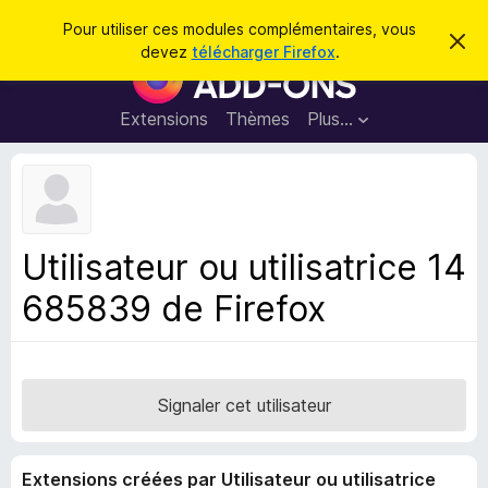
R
Connexion
Pour utiliser ces modules complémentaires, vous
C
e
devez
télécharger Firefox
.
a
M
c
c
o
h
h
e
d
Extensions
Thèmes
Plus…
e
r
u
c
r
e
l
c
m
e
e
h
s
s
e
s
p
a
Utilisateur ou utilisatrice 14
r
g
o
e
685839 de Firefox
u
r
l
e
n
Signaler cet utilisateur
a
v
Extensions créées par Utilisateur ou utilisatrice
i