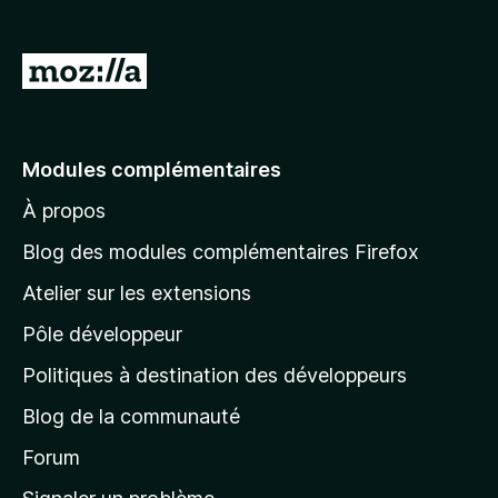
g
a
A
t
l
e
l
u
r
e
Modules complémentaires
F
r
i
À propos
à
r
l
Blog des modules complémentaires Firefox
e
a
f
Atelier sur les extensions
p
o
Pôle développeur
a
x
g
Politiques à destination des développeurs
e
Blog de la communauté
d
’
Forum
a