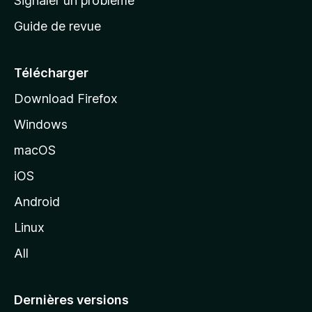
Signaler un problème
c
Guide de revue
c
u
e
Télécharger
i
Download Firefox
l
Windows
d
e
macOS
M
iOS
o
z
Android
i
Linux
l
All
l
a
Dernières versions