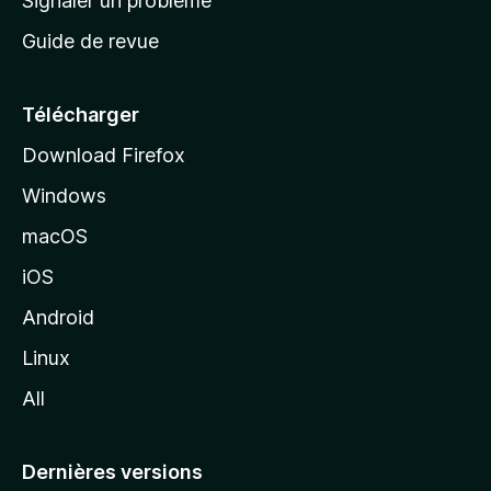
Signaler un problème
c
Guide de revue
c
u
e
Télécharger
i
Download Firefox
l
Windows
d
e
macOS
M
iOS
o
z
Android
i
Linux
l
All
l
a
Dernières versions