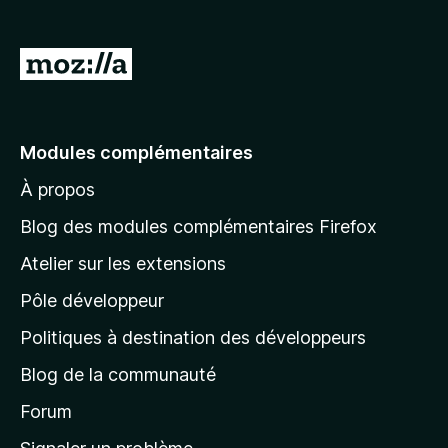
g
a
A
t
l
e
l
u
r
e
Modules complémentaires
F
r
i
À propos
à
r
l
Blog des modules complémentaires Firefox
e
a
f
Atelier sur les extensions
p
o
Pôle développeur
a
x
g
Politiques à destination des développeurs
e
Blog de la communauté
d
’
Forum
a