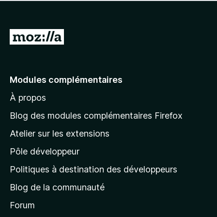
l
’
a
u
e
’
y
n
n
p
i
a
t
e
o
n
a
A
n
u
s
u
o
l
r
t
c
t
l
l
a
u
e
’
n
n
e
p
Modules complémentaires
i
t
e
r
o
n
n
À propos
u
à
s
o
r
t
l
t
Blog des modules complémentaires Firefox
l
a
e
a
’
n
Atelier sur les extensions
p
i
p
t
o
n
Pôle développeur
a
u
s
r
g
t
Politiques à destination des développeurs
l
e
a
’
Blog de la communauté
n
d
i
t
’
Forum
n
s