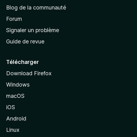
e
a
’
Blog de la communauté
n
d
i
t
’
Forum
n
s
a
Signaler un problème
t
c
a
Guide de revue
c
n
t
u
e
Télécharger
i
Download Firefox
l
Windows
d
e
macOS
M
iOS
o
z
Android
i
Linux
l