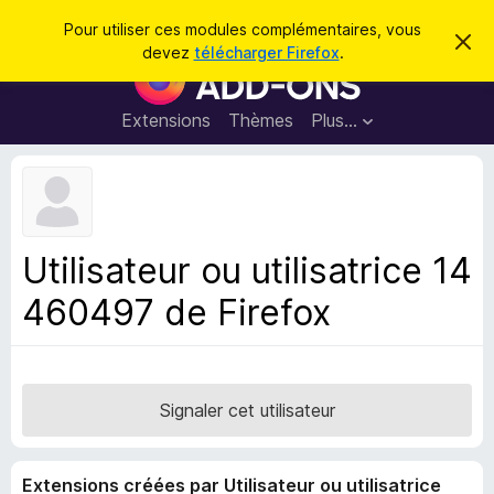
R
Connexion
Pour utiliser ces modules complémentaires, vous
C
e
devez
télécharger Firefox
.
a
M
c
c
o
h
h
e
d
Extensions
Thèmes
Plus…
e
r
u
c
r
e
l
c
m
e
e
h
s
s
e
s
p
a
Utilisateur ou utilisatrice 14
r
g
o
e
460497 de Firefox
u
r
l
e
n
Signaler cet utilisateur
a
v
Extensions créées par Utilisateur ou utilisatrice
i