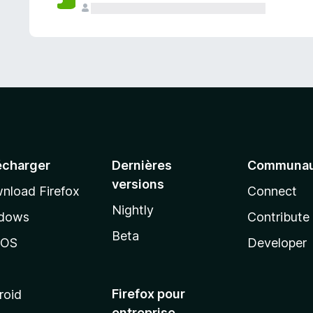
a
n
t
écharger
Dernières
Communau
versions
nload Firefox
Connect
Nightly
dows
Contribute
Beta
cOS
Developer
Firefox pour
roid
entreprise