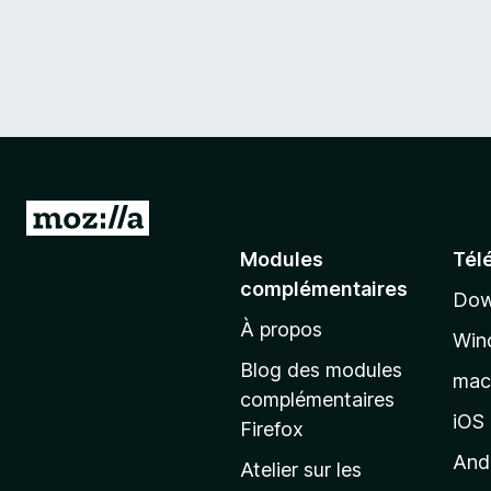
A
l
Modules
Tél
l
complémentaires
Dow
e
À propos
r
Win
à
Blog des modules
ma
l
complémentaires
a
iOS
Firefox
p
And
Atelier sur les
a