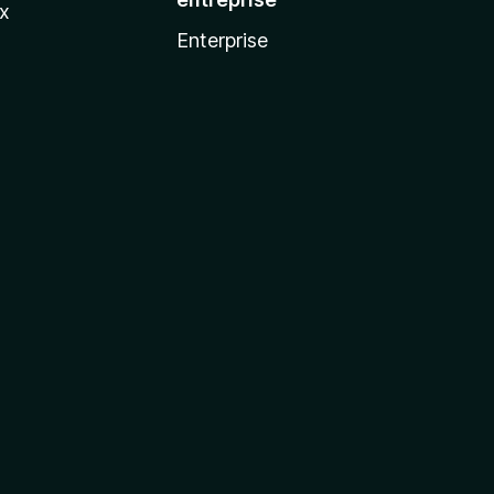
ux
Enterprise