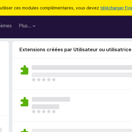
utiliser ces modules complémentaires, vous devez
télécharger Fir
hèmes
Plus…
Extensions créées par Utilisateur ou utilisatric
I
l
n
’
y
a
I
a
l
u
n
c
’