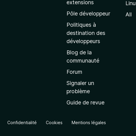
extensions
Lin
g
e
Pôle développeur
All
d
Politiques à
’
destination des
a
développeurs
c
Blog de la
c
communauté
u
e
Forum
i
Signaler un
l
problème
d
Guide de revue
e
M
o
Confidentialité
Cookies
Mentions légales
z