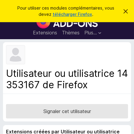
R
Connexion
Pour utiliser ces modules complémentaires, vous
C
e
devez
télécharger Firefox
.
a
M
c
c
o
h
h
e
d
Extensions
Thèmes
Plus…
e
r
u
c
r
e
l
c
m
e
e
h
s
s
e
s
p
a
Utilisateur ou utilisatrice 14
r
g
o
e
353167 de Firefox
u
r
l
e
n
Signaler cet utilisateur
a
v
Extensions créées par Utilisateur ou utilisatrice
i