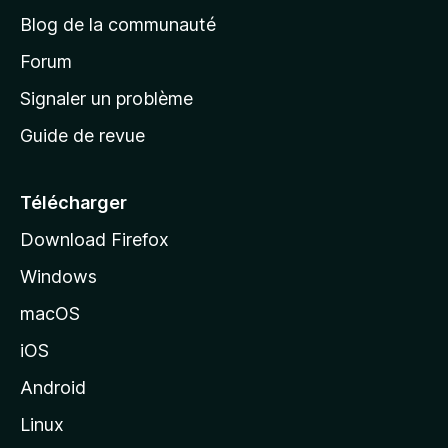
e
a
’
Blog de la communauté
n
d
i
t
’
Forum
n
s
a
Signaler un problème
t
c
a
Guide de revue
c
n
t
u
e
Télécharger
i
Download Firefox
l
Windows
d
e
macOS
M
iOS
o
z
Android
i
Linux
l