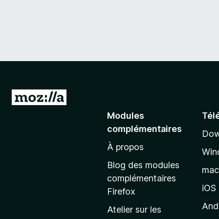
A
l
Modules
Tél
l
complémentaires
Dow
e
À propos
r
Win
à
Blog des modules
ma
l
complémentaires
a
iOS
Firefox
p
And
Atelier sur les
a