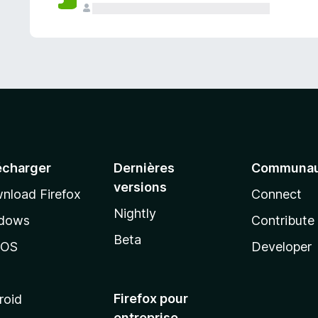
a
n
t
écharger
Dernières
Communau
versions
nload Firefox
Connect
Nightly
dows
Contribute
Beta
cOS
Developer
Firefox pour
roid
entreprise