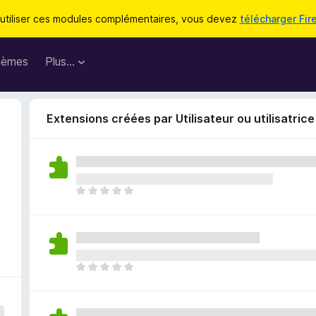
utiliser ces modules complémentaires, vous devez
télécharger Fir
hèmes
Plus…
Extensions créées par Utilisateur ou utilisatric
I
l
n
’
y
a
I
a
l
u
n
c
’