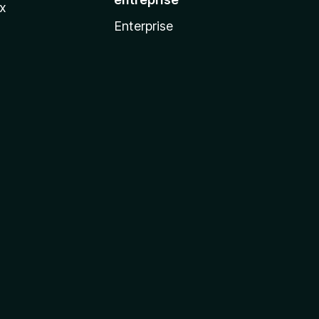
ux
Enterprise