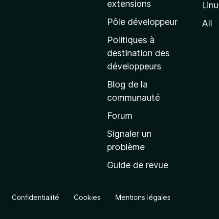
extensions
Lin
g
e
Pôle développeur
All
d
Politiques à
’
destination des
a
développeurs
c
Blog de la
c
communauté
u
e
Forum
i
Signaler un
l
problème
d
Guide de revue
e
M
o
Confidentialité
Cookies
Mentions légales
z