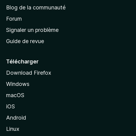
e
a
’
Blog de la communauté
n
d
i
t
’
Forum
n
s
a
Signaler un problème
t
c
a
Guide de revue
c
n
t
u
e
Télécharger
i
Download Firefox
l
Windows
d
e
macOS
M
iOS
o
z
Android
i
Linux
l