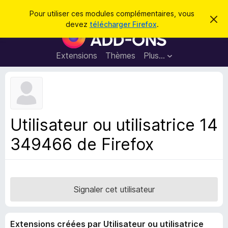
R
Connexion
Pour utiliser ces modules complémentaires, vous
C
e
devez
télécharger Firefox
.
a
M
c
c
o
h
h
e
d
Extensions
Thèmes
Plus…
e
r
u
c
r
e
l
c
m
e
e
h
s
s
e
s
p
a
Utilisateur ou utilisatrice 14
r
g
o
e
349466 de Firefox
u
r
l
e
n
Signaler cet utilisateur
a
v
Extensions créées par Utilisateur ou utilisatrice
i