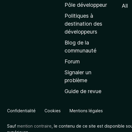
e
Pôle développeur
All
d
Politiques à
’
destination des
a
développeurs
c
Blog de la
c
communauté
u
e
Forum
i
Signaler un
l
problème
d
Guide de revue
e
M
o
Confidentialité
Cookies
Mentions légales
z
i
Sauf
mention contraire
, le contenu de ce site est disponible so