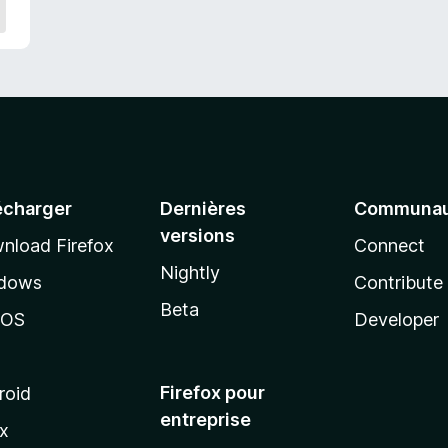
écharger
Dernières
Communau
versions
nload Firefox
Connect
Nightly
dows
Contribute
Beta
cOS
Developer
Firefox pour
roid
entreprise
ux