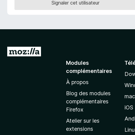
Signaler cet utilisateur
g
a
t
e
u
r
F
A
i
l
Modules
Tél
r
l
e
complémentaires
Dow
e
f
À propos
r
o
Win
à
x
Blog des modules
ma
l
complémentaires
a
iOS
Firefox
p
And
Atelier sur les
a
extensions
Lin
g