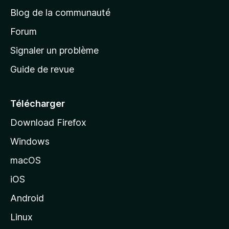
e
a
’
Blog de la communauté
n
d
i
t
’
Forum
n
s
a
Signaler un problème
t
c
a
Guide de revue
c
n
t
u
e
Télécharger
i
Download Firefox
l
Windows
d
e
macOS
M
iOS
o
z
Android
i
Linux
l