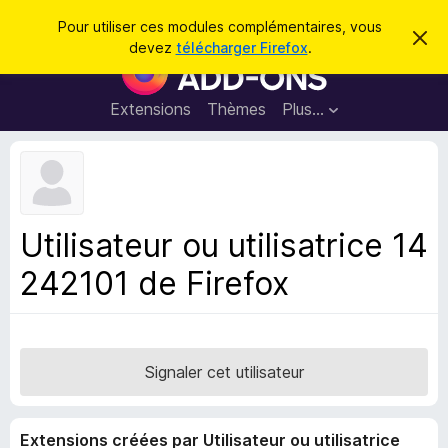
R
Connexion
Pour utiliser ces modules complémentaires, vous
C
e
devez
télécharger Firefox
.
a
M
c
c
o
h
h
e
d
Extensions
Thèmes
Plus…
e
r
u
c
r
e
l
c
m
e
e
h
s
s
e
s
p
a
Utilisateur ou utilisatrice 14
r
g
o
e
242101 de Firefox
u
r
l
e
n
Signaler cet utilisateur
a
v
Extensions créées par Utilisateur ou utilisatrice
i