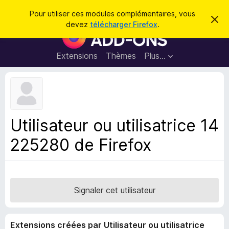
R
Connexion
Pour utiliser ces modules complémentaires, vous
C
e
devez
télécharger Firefox
.
a
M
c
c
o
h
h
e
d
Extensions
Thèmes
Plus…
e
r
u
c
r
e
l
c
m
e
e
h
s
s
e
s
p
a
Utilisateur ou utilisatrice 14
r
g
o
e
225280 de Firefox
u
r
l
e
n
Signaler cet utilisateur
a
v
Extensions créées par Utilisateur ou utilisatrice
i