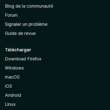
e
a
’
Blog de la communauté
n
d
i
t
’
Forum
n
s
a
Signaler un problème
t
c
a
Guide de revue
c
n
t
u
e
Télécharger
i
Download Firefox
l
Windows
d
e
macOS
M
iOS
o
z
Android
i
Linux
l