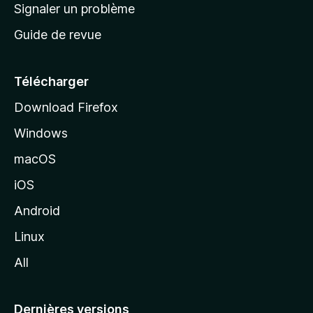
a
Signaler un problème
t
c
a
Guide de revue
c
n
t
u
e
Télécharger
i
Download Firefox
l
Windows
d
e
macOS
M
iOS
o
z
Android
i
Linux
l
All
l
a
Dernières versions