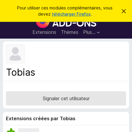
R
Connexion
Pour utiliser ces modules complémentaires, vous
C
e
devez
télécharger Firefox
.
a
M
c
c
o
h
h
e
d
Extensions
Thèmes
Plus…
e
r
u
c
r
e
l
c
m
e
e
h
s
s
e
s
p
a
Tobias
r
g
o
e
u
r
l
Signaler cet utilisateur
e
n
a
Extensions créées par Tobias
v
i