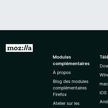
A
l
Modules
Tél
l
complémentaires
Dow
e
À propos
r
Win
à
Blog des modules
ma
l
complémentaires
a
iOS
Firefox
p
And
Atelier sur les
a