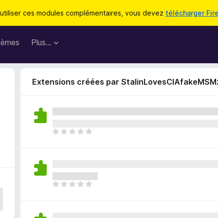
utiliser ces modules complémentaires, vous devez
télécharger Fir
hèmes
Plus…
Extensions créées par StalinLovesCIAfakeMSM
I
l
n
’
y
a
I
a
l
u
n
c
’