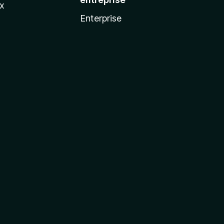
ux
Enterprise