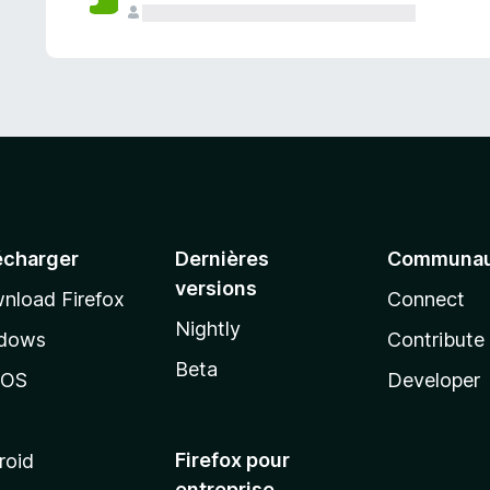
a
n
t
écharger
Dernières
Communau
versions
nload Firefox
Connect
Nightly
dows
Contribute
Beta
cOS
Developer
Firefox pour
roid
entreprise