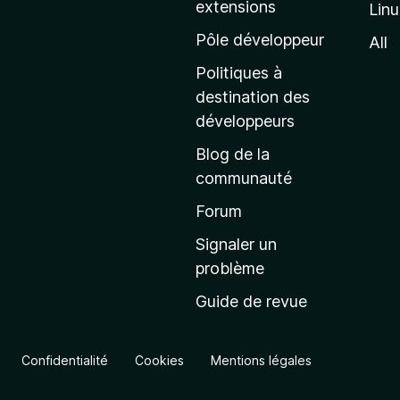
extensions
Lin
g
e
Pôle développeur
All
d
Politiques à
’
destination des
a
développeurs
c
Blog de la
c
communauté
u
e
Forum
i
Signaler un
l
problème
d
Guide de revue
e
M
o
Confidentialité
Cookies
Mentions légales
z