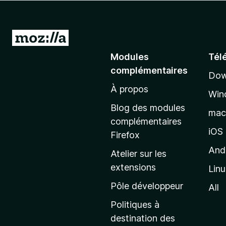
g
a
t
A
e
l
Modules
Tél
u
l
r
complémentaires
Dow
e
F
À propos
r
i
Win
à
r
Blog des modules
ma
e
l
complémentaires
f
a
iOS
Firefox
o
p
And
Atelier sur les
x
a
extensions
Lin
g
e
Pôle développeur
All
d
Politiques à
’
destination des