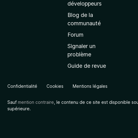
a
développeurs
c
Blog de la
c
communauté
u
e
Forum
i
Signaler un
l
problème
d
Guide de revue
e
M
o
Confidentialité
Cookies
Mentions légales
z
i
Sauf
mention contraire
, le contenu de ce site est disponible so
l
supérieure.
l
a