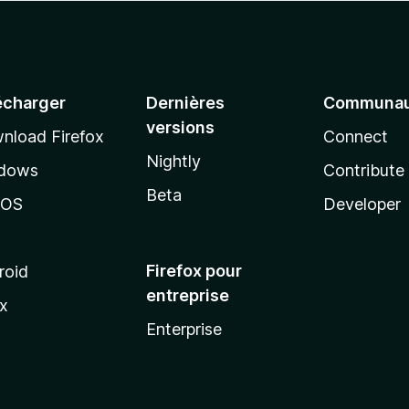
écharger
Dernières
Communau
versions
nload Firefox
Connect
Nightly
dows
Contribute
Beta
cOS
Developer
Firefox pour
roid
entreprise
ux
Enterprise