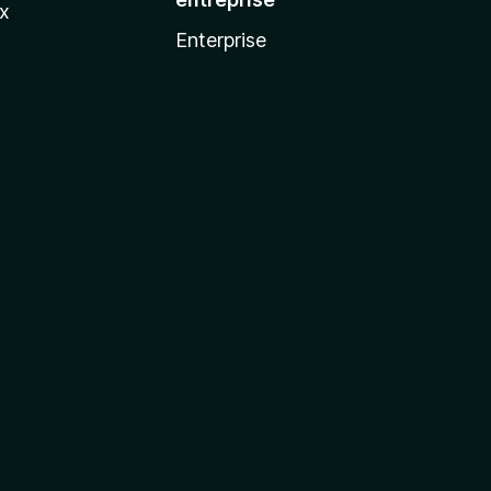
ux
Enterprise