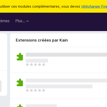
utiliser ces modules complémentaires, vous devez
télécharger Fir
hèmes
Plus…
Extensions créées par Kain
I
l
n
’
y
a
I
a
l
u
n
c
’