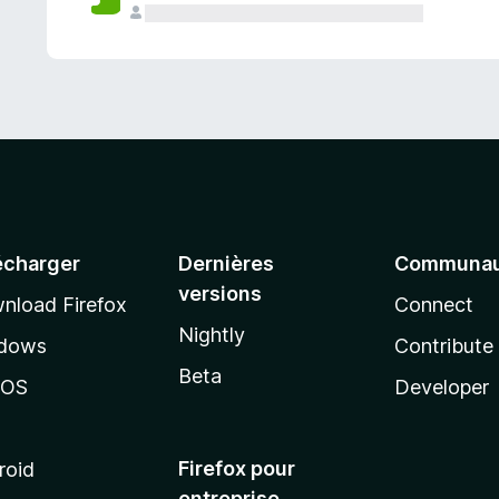
a
n
t
écharger
Dernières
Communau
versions
nload Firefox
Connect
Nightly
dows
Contribute
Beta
cOS
Developer
Firefox pour
roid
entreprise