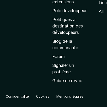
extensions
Lin
g
e
Pôle développeur
All
d
Politiques à
’
destination des
a
développeurs
c
Blog de la
c
communauté
u
e
Forum
i
Signaler un
l
problème
d
Guide de revue
e
M
o
Confidentialité
Cookies
Mentions légales
z