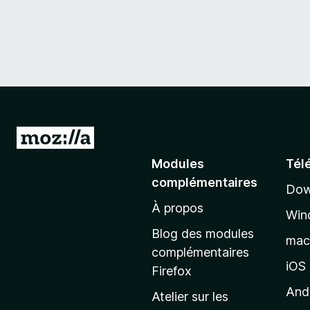
A
l
Modules
Tél
l
complémentaires
Dow
e
À propos
r
Win
à
Blog des modules
ma
l
complémentaires
a
iOS
Firefox
p
And
Atelier sur les
a