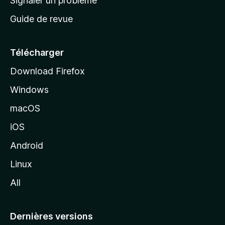
Signaler un problème
c
Guide de revue
c
u
e
Télécharger
i
Download Firefox
l
Windows
d
e
macOS
M
iOS
o
z
Android
i
Linux
l
All
l
a
Dernières versions