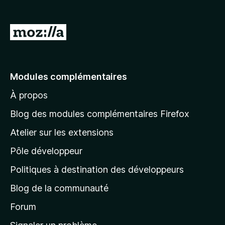
g
a
A
t
l
e
l
u
r
e
Modules complémentaires
F
r
i
À propos
à
r
l
Blog des modules complémentaires Firefox
e
a
f
Atelier sur les extensions
p
o
Pôle développeur
a
x
g
Politiques à destination des développeurs
e
Blog de la communauté
d
’
Forum
a