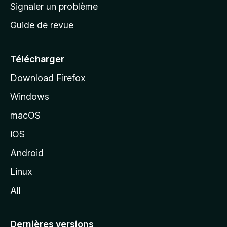
a
Signaler un problème
t
c
a
Guide de revue
c
n
t
u
e
Télécharger
i
Download Firefox
l
Windows
d
e
macOS
M
iOS
o
z
Android
i
Linux
l
All
l
a
Dernières versions