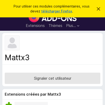
R
Connexion
Pour utiliser ces modules complémentaires, vous
C
e
devez
télécharger Firefox
.
a
M
c
c
o
h
h
e
d
Extensions
Thèmes
Plus…
e
r
u
c
r
e
l
c
m
e
e
h
s
s
e
s
p
a
Mattx3
r
g
o
e
u
r
l
Signaler cet utilisateur
e
n
a
Extensions créées par Mattx3
v
i