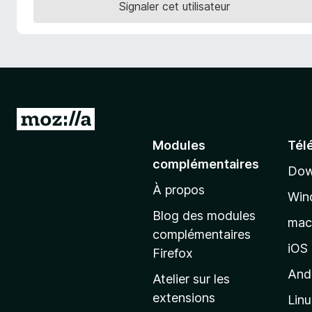
Signaler cet utilisateur
g
a
t
e
u
r
F
A
i
l
Modules
Tél
r
l
e
complémentaires
Dow
e
f
À propos
r
o
Win
à
x
Blog des modules
ma
l
complémentaires
a
iOS
Firefox
p
And
Atelier sur les
a
extensions
Lin
g