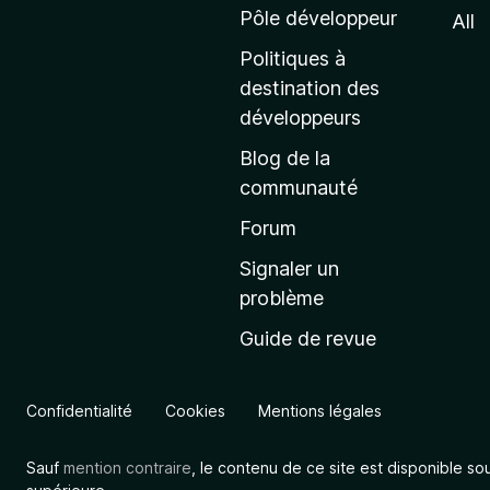
e
Pôle développeur
All
d
Politiques à
’
destination des
a
développeurs
c
Blog de la
c
communauté
u
e
Forum
i
Signaler un
l
problème
d
Guide de revue
e
M
o
Confidentialité
Cookies
Mentions légales
z
i
Sauf
mention contraire
, le contenu de ce site est disponible so