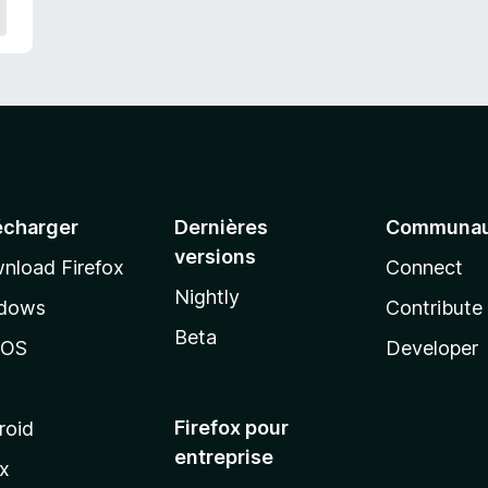
écharger
Dernières
Communau
versions
nload Firefox
Connect
Nightly
dows
Contribute
Beta
cOS
Developer
Firefox pour
roid
entreprise
ux