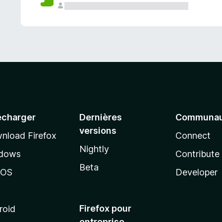
a
n
t
écharger
Dernières
Communau
versions
nload Firefox
Connect
Nightly
dows
Contribute
Beta
cOS
Developer
Firefox pour
roid
entreprise