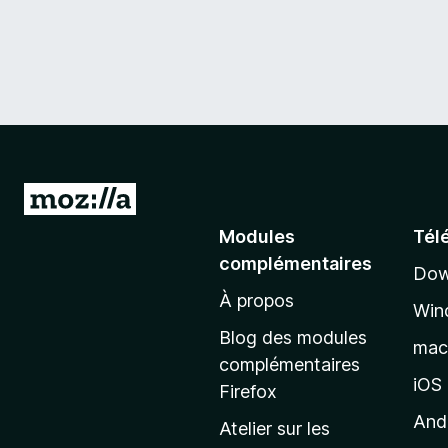
A
l
Modules
Tél
l
complémentaires
Dow
e
À propos
r
Win
à
Blog des modules
ma
l
complémentaires
a
iOS
Firefox
p
And
Atelier sur les
a