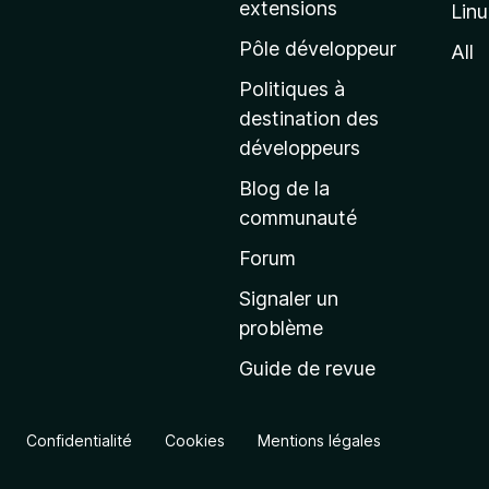
extensions
Lin
g
e
Pôle développeur
All
d
Politiques à
’
destination des
a
développeurs
c
Blog de la
c
communauté
u
e
Forum
i
Signaler un
l
problème
d
Guide de revue
e
M
o
Confidentialité
Cookies
Mentions légales
z