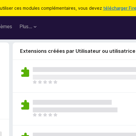
utiliser ces modules complémentaires, vous devez
télécharger Fir
hèmes
Plus…
Extensions créées par Utilisateur ou utilisatric
I
l
n
’
y
a
I
a
l
u
n
c
’