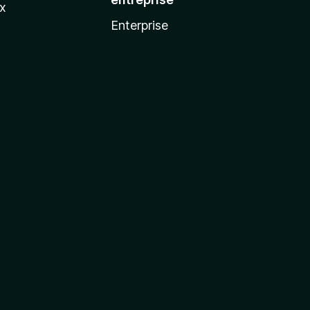
ux
Enterprise