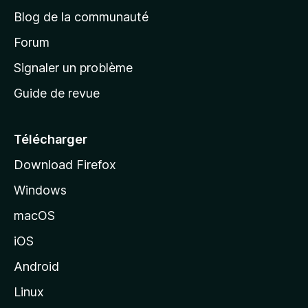
e
a
’
Blog de la communauté
n
d
i
t
’
Forum
n
s
a
Signaler un problème
t
c
a
Guide de revue
c
n
t
u
e
Télécharger
i
Download Firefox
l
Windows
d
e
macOS
M
iOS
o
z
Android
i
Linux
l