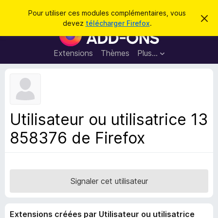
R
Connexion
Pour utiliser ces modules complémentaires, vous
C
e
devez
télécharger Firefox
.
a
M
c
c
o
h
h
e
d
Extensions
Thèmes
Plus…
e
r
u
c
r
e
l
c
m
e
e
h
s
s
e
s
p
a
Utilisateur ou utilisatrice 13
r
g
o
e
858376 de Firefox
u
r
l
e
n
Signaler cet utilisateur
a
v
Extensions créées par Utilisateur ou utilisatrice
i