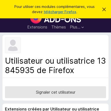
R
Connexion
Pour utiliser ces modules complémentaires, vous
C
e
devez
télécharger Firefox
.
a
M
c
c
o
h
h
e
d
Extensions
Thèmes
Plus…
e
r
u
c
r
e
l
c
m
e
e
h
s
s
e
s
p
a
Utilisateur ou utilisatrice 13
r
g
o
e
845935 de Firefox
u
r
l
e
n
Signaler cet utilisateur
a
v
Extensions créées par Utilisateur ou utilisatrice
i