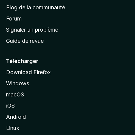
e
a
’
Blog de la communauté
n
d
i
t
’
Forum
n
s
a
Signaler un problème
t
c
a
Guide de revue
c
n
t
u
e
Télécharger
i
Download Firefox
l
Windows
d
e
macOS
M
iOS
o
z
Android
i
Linux
l