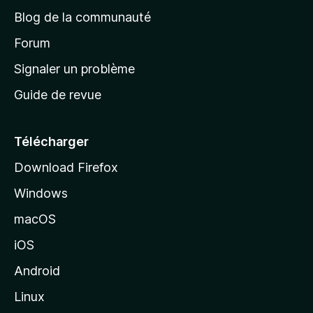
e
a
’
Blog de la communauté
n
d
i
t
’
Forum
n
s
a
Signaler un problème
t
c
a
Guide de revue
c
n
t
u
e
Télécharger
i
Download Firefox
l
Windows
d
e
macOS
M
iOS
o
z
Android
i
Linux
l