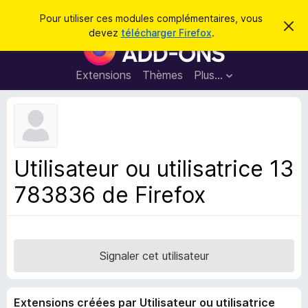
R
Connexion
Pour utiliser ces modules complémentaires, vous
C
e
devez
télécharger Firefox
.
a
M
c
c
o
h
h
e
d
Extensions
Thèmes
Plus…
e
r
u
c
r
e
l
c
m
e
e
h
s
s
e
s
p
a
Utilisateur ou utilisatrice 13
r
g
o
e
783836 de Firefox
u
r
l
e
n
Signaler cet utilisateur
a
v
Extensions créées par Utilisateur ou utilisatrice
i