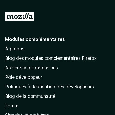
g
a
A
t
l
e
l
u
r
e
Modules complémentaires
F
r
i
À propos
à
r
l
Blog des modules complémentaires Firefox
e
a
f
Atelier sur les extensions
p
o
Pôle développeur
a
x
g
Politiques à destination des développeurs
e
Blog de la communauté
d
’
Forum
a