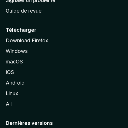
Signaler un problème
c
Guide de revue
c
u
e
Télécharger
i
Download Firefox
l
Windows
d
e
macOS
M
iOS
o
z
Android
i
Linux
l
All
l
a
Dernières versions