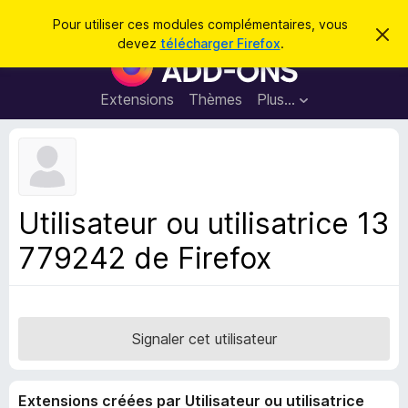
R
Connexion
Pour utiliser ces modules complémentaires, vous
C
e
devez
télécharger Firefox
.
a
M
c
c
o
h
h
e
d
Extensions
Thèmes
Plus…
e
r
u
c
r
e
l
c
m
e
e
h
s
s
e
s
p
a
Utilisateur ou utilisatrice 13
r
g
o
e
779242 de Firefox
u
r
l
e
n
Signaler cet utilisateur
a
v
Extensions créées par Utilisateur ou utilisatrice
i