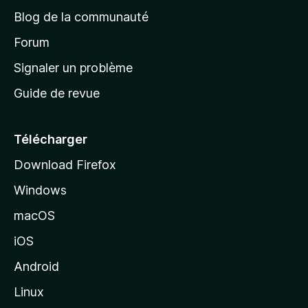
e
a
’
Blog de la communauté
n
d
i
t
’
Forum
n
s
a
Signaler un problème
t
c
a
Guide de revue
c
n
t
u
e
Télécharger
i
Download Firefox
l
Windows
d
e
macOS
M
iOS
o
z
Android
i
Linux
l