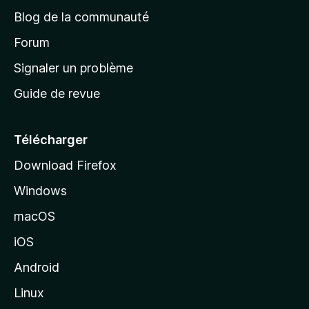
e
a
’
Blog de la communauté
n
d
i
t
’
Forum
n
s
a
Signaler un problème
t
c
a
Guide de revue
c
n
t
u
e
Télécharger
i
Download Firefox
l
Windows
d
e
macOS
M
iOS
o
z
Android
i
Linux
l