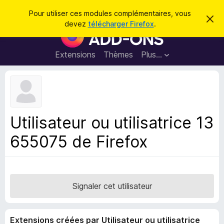
R
Connexion
Pour utiliser ces modules complémentaires, vous
C
e
devez
télécharger Firefox
.
a
M
c
c
o
h
h
e
d
Extensions
Thèmes
Plus…
e
r
u
c
r
e
l
c
m
e
e
h
s
s
e
s
p
a
Utilisateur ou utilisatrice 13
r
g
o
e
655075 de Firefox
u
r
l
e
n
Signaler cet utilisateur
a
v
Extensions créées par Utilisateur ou utilisatrice
i