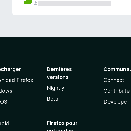
a
n
t
écharger
Dernières
Communau
versions
nload Firefox
Connect
Nightly
dows
Contribute
Beta
cOS
Developer
Firefox pour
roid
entreprise