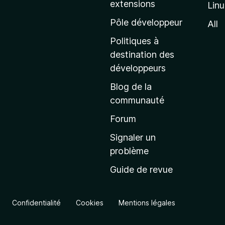
extensions
Lin
g
e
Pôle développeur
All
d
Politiques à
’
destination des
a
développeurs
c
Blog de la
c
communauté
u
e
Forum
i
Signaler un
l
problème
d
Guide de revue
e
M
o
Confidentialité
Cookies
Mentions légales
z