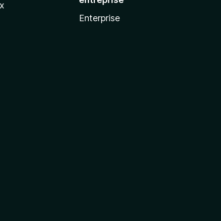
ux
Enterprise