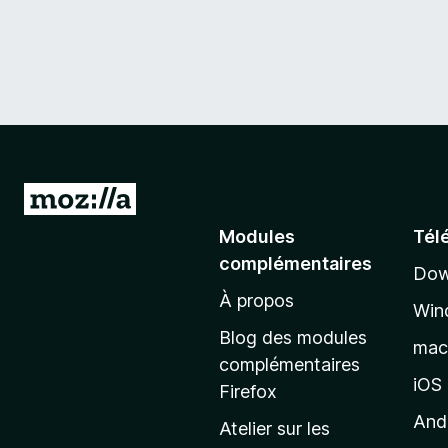
A
l
Modules
Tél
l
complémentaires
Dow
e
À propos
r
Win
à
Blog des modules
ma
l
complémentaires
a
iOS
Firefox
p
And
Atelier sur les
a