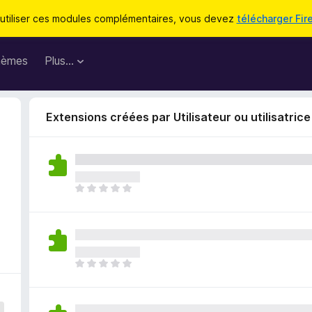
utiliser ces modules complémentaires, vous devez
télécharger Fir
hèmes
Plus…
Extensions créées par Utilisateur ou utilisatric
I
l
n
’
y
a
I
a
l
u
n
c
’