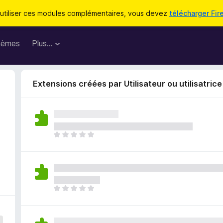
utiliser ces modules complémentaires, vous devez
télécharger Fir
hèmes
Plus…
Extensions créées par Utilisateur ou utilisatric
I
l
n
’
y
a
I
a
l
u
n
c
’