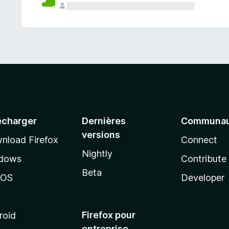
a
n
t
écharger
Dernières
Communau
versions
nload Firefox
Connect
Nightly
dows
Contribute
Beta
cOS
Developer
Firefox pour
roid
entreprise