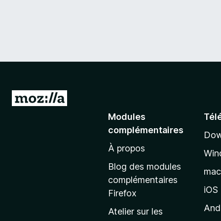
A
l
Modules
Tél
l
complémentaires
Dow
e
À propos
r
Win
à
Blog des modules
ma
l
complémentaires
a
iOS
Firefox
p
And
Atelier sur les
a