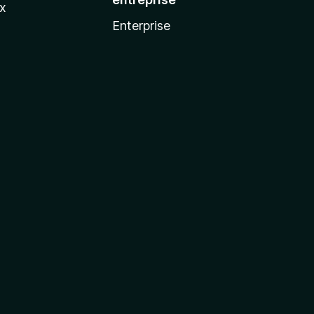
ux
Enterprise