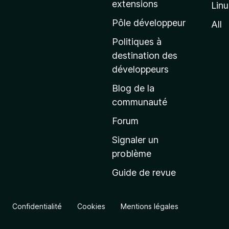
extensions
Lin
g
e
Pôle développeur
All
d
Politiques à
’
destination des
a
développeurs
c
Blog de la
c
communauté
u
e
Forum
i
Signaler un
l
problème
d
Guide de revue
e
M
o
Confidentialité
Cookies
Mentions légales
z