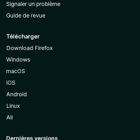
a
Signaler un problème
t
c
a
Guide de revue
c
n
t
u
e
Télécharger
i
Download Firefox
l
Windows
d
e
macOS
M
iOS
o
z
Android
i
Linux
l
All
l
a
Dernières versions