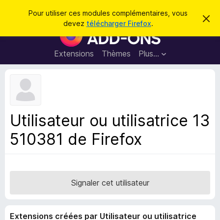
R
Connexion
Pour utiliser ces modules complémentaires, vous
C
e
devez
télécharger Firefox
.
a
M
c
c
o
h
h
e
d
Extensions
Thèmes
Plus…
e
r
u
c
r
e
l
c
m
e
e
h
s
s
e
s
p
a
Utilisateur ou utilisatrice 13
r
g
o
e
510381 de Firefox
u
r
l
e
n
Signaler cet utilisateur
a
v
Extensions créées par Utilisateur ou utilisatrice
i