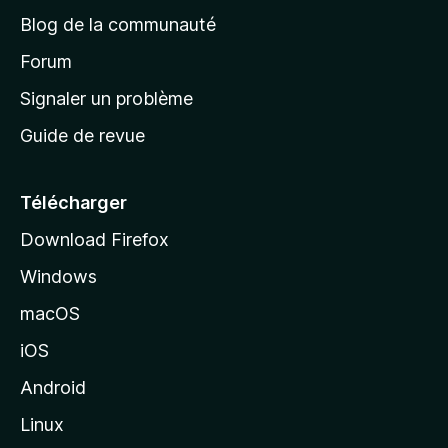
e
a
’
Blog de la communauté
n
d
i
t
’
Forum
n
s
a
Signaler un problème
t
c
a
Guide de revue
c
n
t
u
e
Télécharger
i
Download Firefox
l
Windows
d
e
macOS
M
iOS
o
z
Android
i
Linux
l