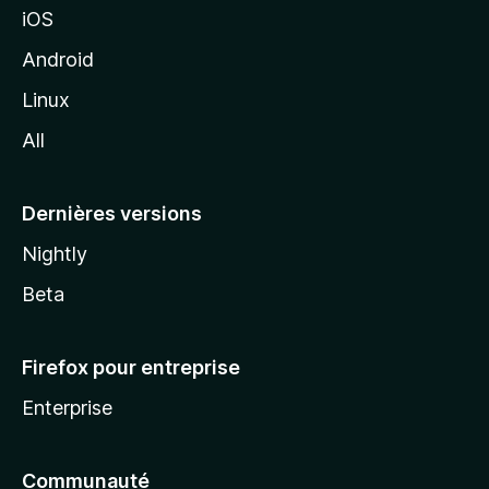
iOS
o
z
Android
i
Linux
l
All
l
a
Dernières versions
Nightly
Beta
Firefox pour entreprise
Enterprise
Communauté