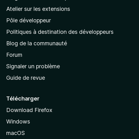
a
e
a
’
n
Atelier sur les extensions
p
i
p
t
o
n
Pôle développeur
a
u
s
r
g
t
Politiques à destination des développeurs
l
e
a
’
Blog de la communauté
n
d
i
t
’
Forum
n
s
a
Signaler un problème
t
c
a
Guide de revue
c
n
t
u
e
Télécharger
i
Download Firefox
l
Windows
d
e
macOS
M