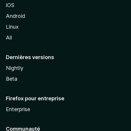
iOS
o
z
Android
i
Linux
l
All
l
a
Dernières versions
Nightly
Beta
Firefox pour entreprise
Enterprise
Communauté