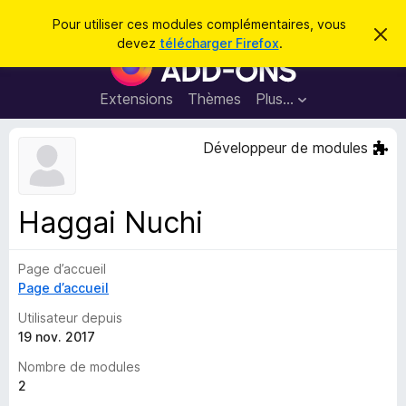
R
Connexion
Pour utiliser ces modules complémentaires, vous
C
e
devez
télécharger Firefox
.
a
M
c
c
o
h
h
e
d
Extensions
Thèmes
Plus…
e
r
u
c
r
e
l
Développeur de modules
c
m
e
e
h
s
s
e
s
p
a
Haggai Nuchi
r
g
o
e
u
Page d’accueil
r
Page d’accueil
l
e
Utilisateur depuis
n
19 nov. 2017
a
Nombre de modules
v
2
i