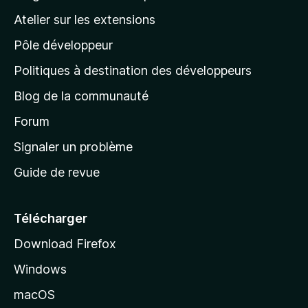
a
e
a
’
n
Atelier sur les extensions
p
i
p
t
o
n
Pôle développeur
a
u
s
r
g
t
Politiques à destination des développeurs
l
e
a
’
Blog de la communauté
n
d
i
t
’
Forum
n
s
a
Signaler un problème
t
c
a
Guide de revue
c
n
t
u
e
Télécharger
i
Download Firefox
l
Windows
d
e
macOS
M