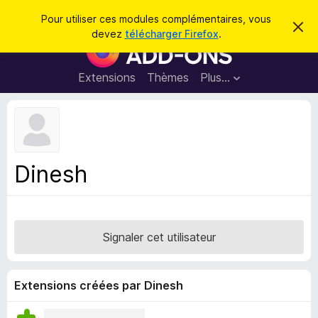
R
Connexion
Pour utiliser ces modules complémentaires, vous
C
e
devez
télécharger Firefox
.
a
M
c
c
o
h
h
e
d
Extensions
Thèmes
Plus…
e
r
u
c
r
e
l
c
m
e
e
h
s
s
e
s
p
a
Dinesh
r
g
o
e
u
r
l
Signaler cet utilisateur
e
n
a
Extensions créées par Dinesh
v
i