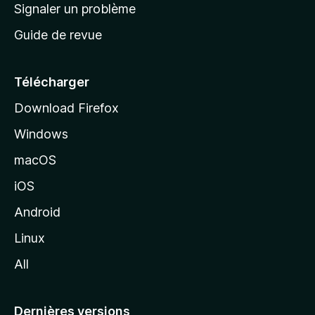
a
Signaler un problème
t
c
a
Guide de revue
c
n
t
u
e
Télécharger
i
Download Firefox
l
Windows
d
e
macOS
M
iOS
o
z
Android
i
Linux
l
All
l
a
Dernières versions