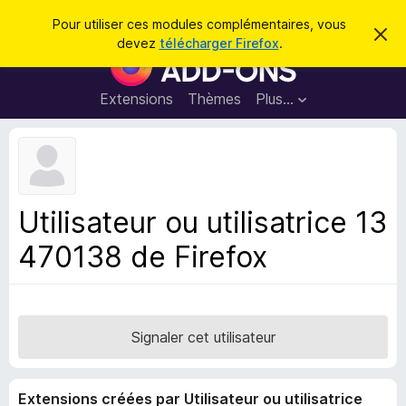
R
Connexion
Pour utiliser ces modules complémentaires, vous
C
e
devez
télécharger Firefox
.
a
M
c
c
o
h
h
e
d
Extensions
Thèmes
Plus…
e
r
u
c
r
e
l
c
m
e
e
h
s
s
e
s
p
a
Utilisateur ou utilisatrice 13
r
g
o
e
470138 de Firefox
u
r
l
e
n
Signaler cet utilisateur
a
v
Extensions créées par Utilisateur ou utilisatrice
i