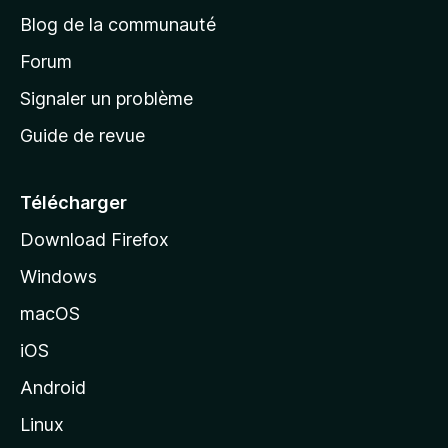
e
a
’
Blog de la communauté
n
d
i
t
’
Forum
n
s
a
Signaler un problème
t
c
a
Guide de revue
c
n
t
u
e
Télécharger
i
Download Firefox
l
Windows
d
e
macOS
M
iOS
o
z
Android
i
Linux
l