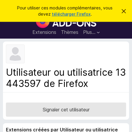
R
Connexion
Pour utiliser ces modules complémentaires, vous
C
e
devez
télécharger Firefox
.
a
M
c
c
o
h
h
e
d
Extensions
Thèmes
Plus…
e
r
u
c
r
e
l
c
m
e
e
h
s
s
e
s
p
a
Utilisateur ou utilisatrice 13
r
g
o
e
443597 de Firefox
u
r
l
e
n
Signaler cet utilisateur
a
v
Extensions créées par Utilisateur ou utilisatrice
i