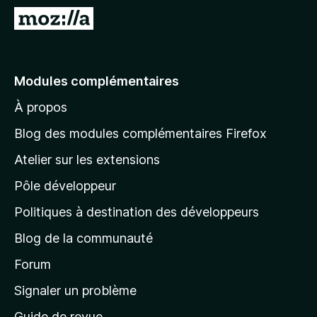
g
A
a
l
t
l
e
e
Modules complémentaires
u
r
r
À propos
à
F
l
i
Blog des modules complémentaires Firefox
r
a
Atelier sur les extensions
e
p
f
Pôle développeur
a
o
g
Politiques à destination des développeurs
x
e
Blog de la communauté
d
’
Forum
a
Signaler un problème
c
Guide de revue