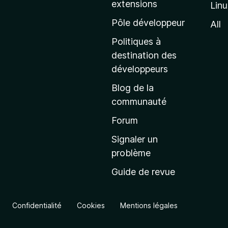
extensions
Lin
g
e
Pôle développeur
All
d
Politiques à
’
destination des
a
développeurs
c
Blog de la
c
communauté
u
e
Forum
i
Signaler un
l
problème
d
Guide de revue
e
M
o
Confidentialité
Cookies
Mentions légales
z