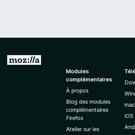
A
l
Modules
Tél
l
complémentaires
Dow
e
À propos
r
Win
à
Blog des modules
ma
l
complémentaires
a
iOS
Firefox
p
And
Atelier sur les
a