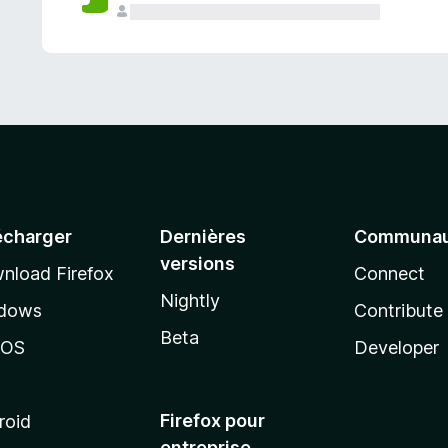
a
n
t
écharger
Dernières
Communau
versions
nload Firefox
Connect
Nightly
dows
Contribute
Beta
cOS
Developer
Firefox pour
roid
entreprise