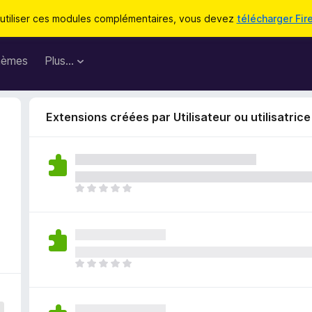
utiliser ces modules complémentaires, vous devez
télécharger Fir
hèmes
Plus…
Extensions créées par Utilisateur ou utilisatric
I
l
n
’
y
a
I
a
l
u
n
c
’