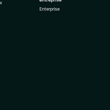
ux
Enterprise