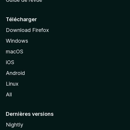
c
u
e
Télécharger
i
Download Firefox
l
Windows
d
e
macOS
M
iOS
o
z
Android
i
Linux
l
All
l
a
Dernières versions
Nightly