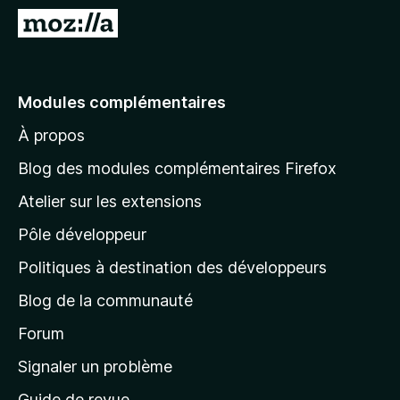
g
A
a
l
t
l
e
e
Modules complémentaires
u
r
r
À propos
à
F
l
i
Blog des modules complémentaires Firefox
r
a
Atelier sur les extensions
e
p
f
Pôle développeur
a
o
g
Politiques à destination des développeurs
x
e
Blog de la communauté
d
’
Forum
a
Signaler un problème
c
Guide de revue