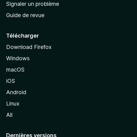
a
Signaler un problème
t
c
a
Guide de revue
c
n
t
u
e
Télécharger
i
Download Firefox
l
Windows
d
e
macOS
M
iOS
o
z
Android
i
Linux
l
All
l
a
Dernières versions