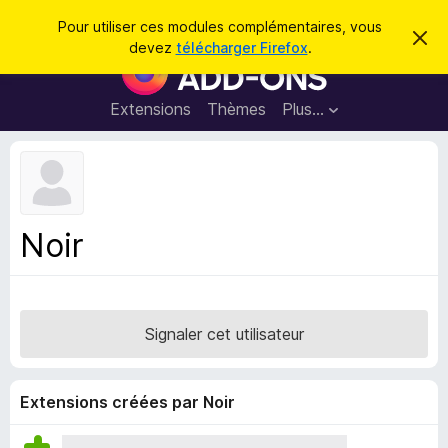
R
Connexion
Pour utiliser ces modules complémentaires, vous
C
e
devez
télécharger Firefox
.
a
M
c
c
o
h
h
e
d
Extensions
Thèmes
Plus…
e
r
u
c
r
e
l
c
m
e
e
h
s
s
e
s
p
a
Noir
r
g
o
e
u
r
l
Signaler cet utilisateur
e
n
a
Extensions créées par Noir
v
i