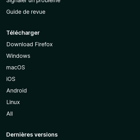
Signaler un problème
c
Guide de revue
c
u
e
Télécharger
i
Download Firefox
l
Windows
d
e
macOS
M
iOS
o
z
Android
i
Linux
l
All
l
a
Dernières versions