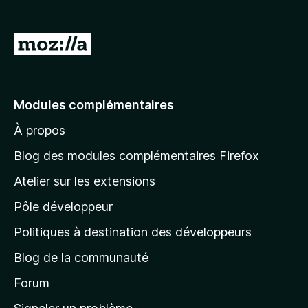
g
a
A
t
l
e
l
u
r
e
Modules complémentaires
F
r
i
À propos
à
r
l
Blog des modules complémentaires Firefox
e
a
f
Atelier sur les extensions
p
o
Pôle développeur
a
x
g
Politiques à destination des développeurs
e
Blog de la communauté
d
’
Forum
a