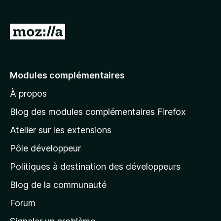
g
a
A
t
l
e
l
u
r
e
Modules complémentaires
F
r
i
À propos
à
r
l
Blog des modules complémentaires Firefox
e
a
f
Atelier sur les extensions
p
o
Pôle développeur
a
x
g
Politiques à destination des développeurs
e
Blog de la communauté
d
’
Forum
a