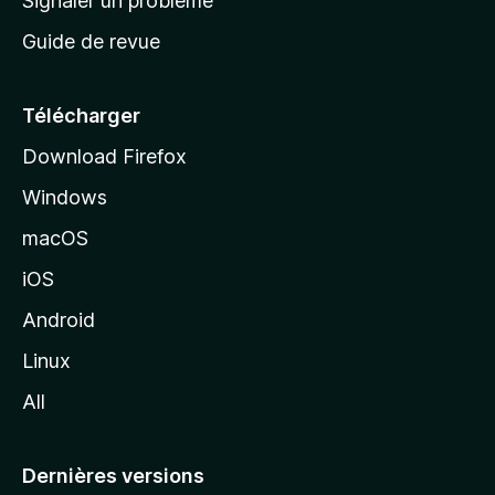
Signaler un problème
c
Guide de revue
c
u
e
Télécharger
i
Download Firefox
l
Windows
d
e
macOS
M
iOS
o
z
Android
i
Linux
l
All
l
a
Dernières versions