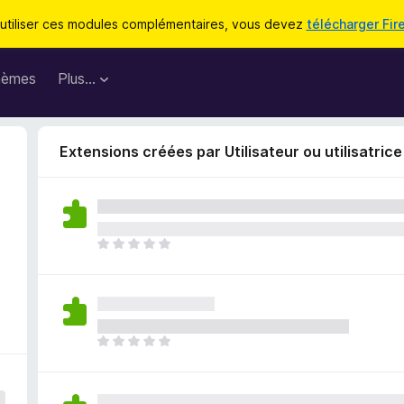
utiliser ces modules complémentaires, vous devez
télécharger Fir
hèmes
Plus…
Extensions créées par Utilisateur ou utilisatric
I
l
n
’
y
a
I
a
l
u
n
c
’