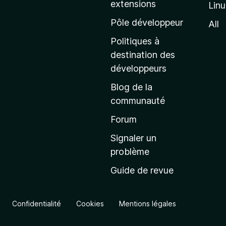
extensions
Lin
g
e
Pôle développeur
All
d
Politiques à
’
destination des
a
développeurs
c
Blog de la
c
communauté
u
e
Forum
i
Signaler un
l
problème
d
Guide de revue
e
M
o
Confidentialité
Cookies
Mentions légales
z