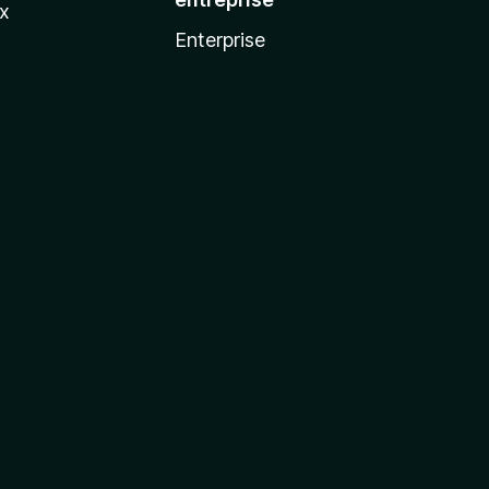
ux
Enterprise