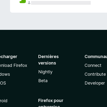
a
n
t
écharger
Dernières
Communau
versions
nload Firefox
Connect
Nightly
dows
Contribute
Beta
cOS
Developer
Firefox pour
roid
entreprise