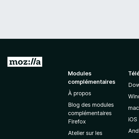
A
l
Modules
Tél
l
complémentaires
Dow
e
À propos
r
Win
à
Blog des modules
ma
l
complémentaires
a
iOS
Firefox
p
And
Atelier sur les
a