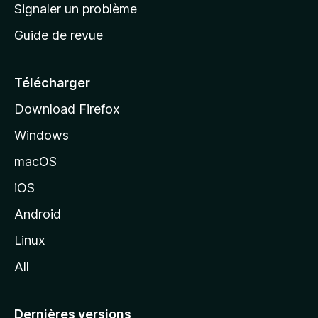
a
Signaler un problème
t
c
a
Guide de revue
c
n
t
u
e
Télécharger
i
Download Firefox
l
Windows
d
e
macOS
M
iOS
o
z
Android
i
Linux
l
All
l
a
Dernières versions