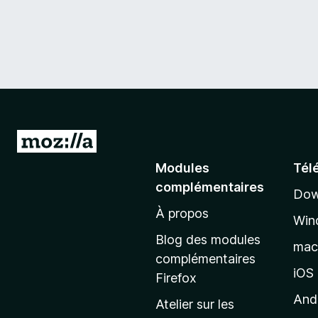
A
l
Modules
Tél
l
complémentaires
Dow
e
À propos
r
Win
à
Blog des modules
ma
l
complémentaires
a
iOS
Firefox
p
And
Atelier sur les
a