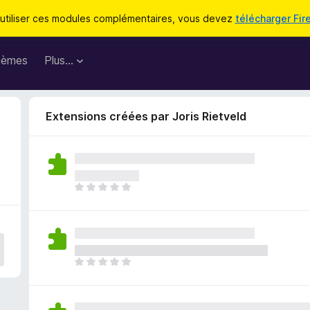
utiliser ces modules complémentaires, vous devez
télécharger Fir
hèmes
Plus…
Extensions créées par Joris Rietveld
I
l
n
’
y
a
I
a
l
u
n
c
’