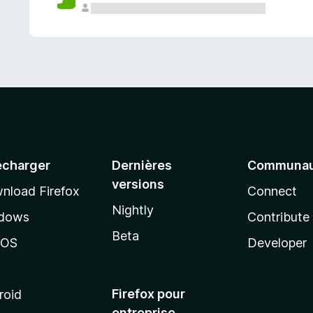
a
n
t
écharger
Dernières
Communau
versions
nload Firefox
Connect
Nightly
dows
Contribute
Beta
cOS
Developer
Firefox pour
roid
entreprise