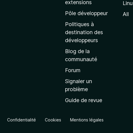
extensions
Lin
g
e
Pôle développeur
All
d
Politiques à
’
destination des
a
développeurs
c
Blog de la
c
communauté
u
e
Forum
i
Signaler un
l
problème
d
Guide de revue
e
M
o
Confidentialité
Cookies
Mentions légales
z