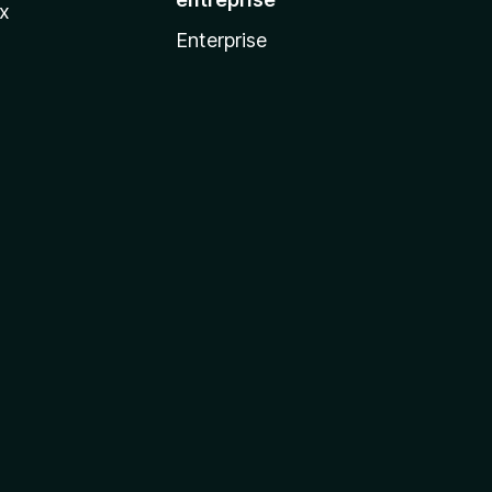
ux
Enterprise