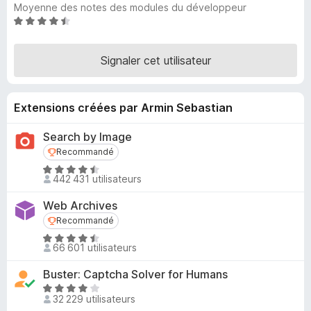
Moyenne des notes des modules du développeur
g
N
a
o
t
t
Signaler cet utilisateur
e
é
u
4
,
r
Extensions créées par Armin Sebastian
5
F
s
i
Search by Image
u
r
r
Recommandé
Recommandé
e
5
N
f
442 431 utilisateurs
o
o
t
Web Archives
x
é
Recommandé
Recommandé
4
N
,
66 601 utilisateurs
o
6
t
s
Buster: Captcha Solver for Humans
é
u
N
4
32 229 utilisateurs
r
o