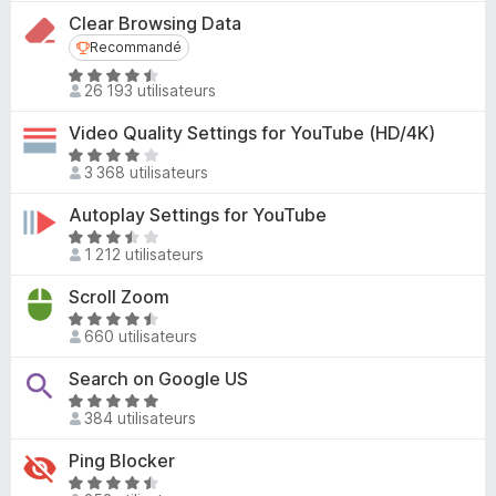
,
5
t
Clear Browsing Data
7
é
Recommandé
Recommandé
s
3
u
N
,
26 193 utilisateurs
r
o
8
5
t
s
Video Quality Settings for YouTube (HD/4K)
é
u
N
4
3 368 utilisateurs
r
o
,
5
t
Autoplay Settings for YouTube
3
é
N
s
4
1 212 utilisateurs
o
u
,
t
r
Scroll Zoom
2
é
5
s
N
3
660 utilisateurs
u
o
,
r
t
Search on Google US
7
5
é
s
N
4
384 utilisateurs
u
o
,
r
t
Ping Blocker
7
5
é
s
N