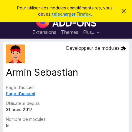
R
Connexion
Pour utiliser ces modules complémentaires, vous
C
e
devez
télécharger Firefox
.
a
M
c
c
o
h
h
e
d
Extensions
Thèmes
Plus…
e
r
u
c
r
e
l
Développeur de modules
c
m
e
e
h
s
s
e
s
p
a
Armin Sebastian
r
g
o
e
u
Page d’accueil
r
Page d’accueil
l
e
Utilisateur depuis
n
31 mars 2017
a
Nombre de modules
v
9
i