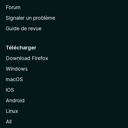
’
Forum
a
Signaler un problème
c
Guide de revue
c
u
e
Télécharger
i
Download Firefox
l
Windows
d
e
macOS
M
iOS
o
z
Android
i
Linux
l
All
l