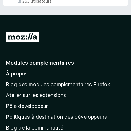
4
253 utilisateurs
u
o
,
r
t
9
5
é
s
4
u
,
r
7
A
5
s
l
u
l
r
5
e
Modules complémentaires
r
À propos
à
l
Blog des modules complémentaires Firefox
a
Atelier sur les extensions
p
Pôle développeur
a
g
Politiques à destination des développeurs
e
Blog de la communauté
d