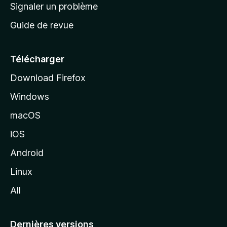
a
Signaler un problème
t
c
a
Guide de revue
c
n
t
u
e
Télécharger
i
Download Firefox
l
Windows
d
e
macOS
M
iOS
o
z
Android
i
Linux
l
All
l
a
Dernières versions