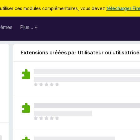
utiliser ces modules complémentaires, vous devez
télécharger Fir
hèmes
Plus…
Extensions créées par Utilisateur ou utilisatri
I
l
n
’
y
a
I
a
l
u
n
c
’