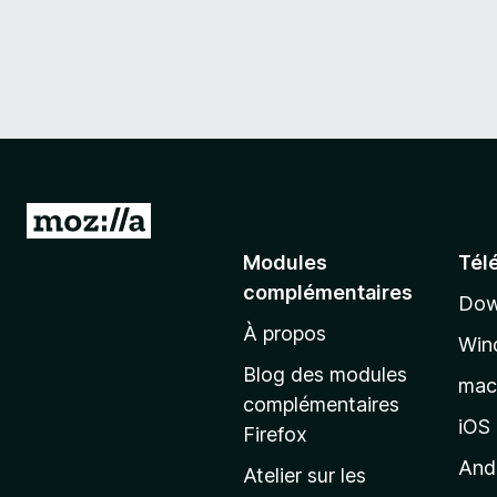
A
l
Modules
Tél
l
complémentaires
Dow
e
À propos
r
Win
à
Blog des modules
ma
l
complémentaires
a
iOS
Firefox
p
And
Atelier sur les
a