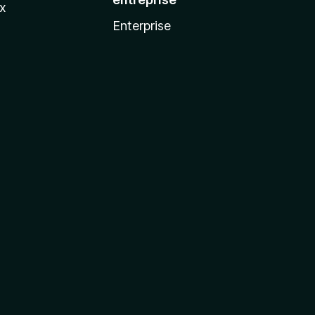
ux
Enterprise