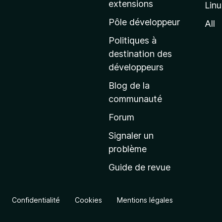
extensions
Lin
g
e
Pôle développeur
All
d
Politiques à
’
destination des
a
développeurs
c
Blog de la
c
communauté
u
e
Forum
i
Signaler un
l
problème
d
Guide de revue
e
M
o
Confidentialité
Cookies
Mentions légales
z