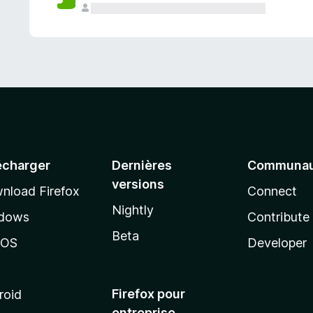
a
n
t
écharger
Dernières
Communau
versions
nload Firefox
Connect
Nightly
dows
Contribute
Beta
cOS
Developer
Firefox pour
roid
entreprise