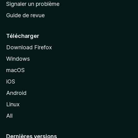
a
Signaler un problème
t
c
a
Guide de revue
c
n
t
u
e
Télécharger
i
Download Firefox
l
Windows
d
e
macOS
M
iOS
o
z
Android
i
Linux
l
All
l
a
Dernières versions