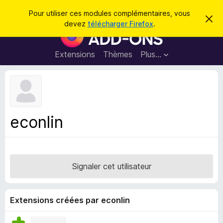
R
Connexion
Pour utiliser ces modules complémentaires, vous
C
e
devez
télécharger Firefox
.
a
M
c
c
o
h
h
e
d
Extensions
Thèmes
Plus…
e
r
u
c
r
e
l
c
m
e
e
h
s
s
e
s
p
a
econlin
r
g
o
e
u
r
l
Signaler cet utilisateur
e
n
a
Extensions créées par econlin
v
i