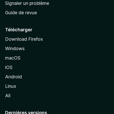
a
Signaler un problème
t
c
a
Guide de revue
c
n
t
u
e
Télécharger
i
Download Firefox
l
Windows
d
e
macOS
M
iOS
o
z
Android
i
Linux
l
All
l
a
Dernières versions